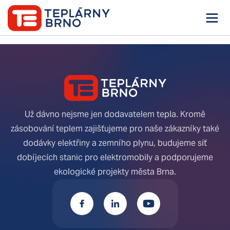
Něco se pokazilo, zkuste to prosím znova.
TOGGLE N
Už dávno nejsme jen dodavatelem tepla. Kromě
zásobování teplem zajišťujeme pro naše zákazníky také
dodávky elektřiny a zemního plynu, budujeme síť
dobíjecích stanic pro elektromobily a podporujeme
ekologické projekty města Brna.