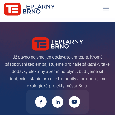
Něco se pokazilo, zkuste to prosím znova.
TOGGLE N
Už dávno nejsme jen dodavatelem tepla. Kromě
zásobování teplem zajišťujeme pro naše zákazníky také
dodávky elektřiny a zemního plynu, budujeme síť
dobíjecích stanic pro elektromobily a podporujeme
ekologické projekty města Brna.